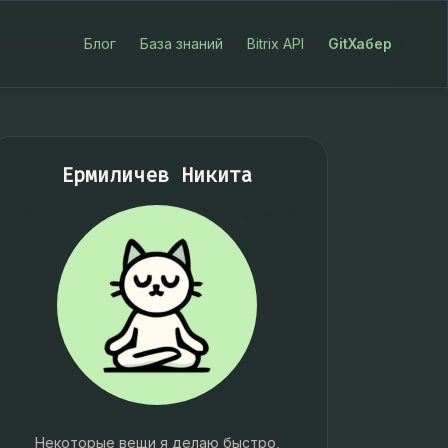
Блог
База знаний
Bitrix API
GitХабер
Ермиличев Никита
Некоторые вещи я делаю быстро,