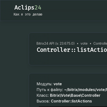
Aclips
24
Как я это делаю
Bitrix24 API (v. 23.675.0)
•
vote
•
Controll
Controller::listActio
Модуль:
vote
Путь к файлу:
~/bitrix/modules/vote/
Класс:
Bitrix\Vote\Base\Controller
Вызов:
Controller::listActions