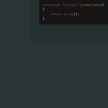
protected
function
listActions
()
{
return
array
();
}