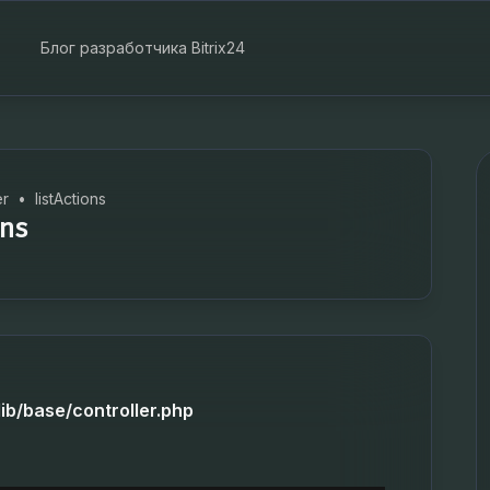
Блог разработчика Bitrix24
er
•
listActions
ns
lib/base/controller.php