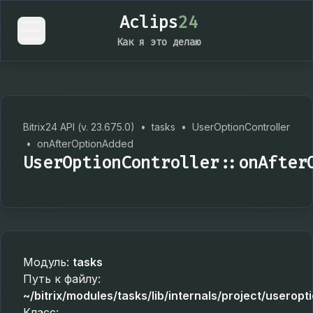
Aclips
24
Как я это делаю
Bitrix24 API (v. 23.675.0)
•
tasks
•
UserOptionController
•
onAfterOptionAdded
UserOptionController::onAfter
Модуль:
tasks
Путь к файлу:
~/bitrix/modules/tasks/lib/internals/project/useropt
Класс: