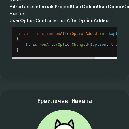
BitrixTasksInternalsProjectUserOptionUserOptionCo
Вызов:
UserOptionController::onAfterOptionAdded
private
function
onAfterOptionAdded
(
int
$option
)
{
$this
->
onAfterOptionChanged
(
$option
, 
true
);
}
Ермиличев Никита