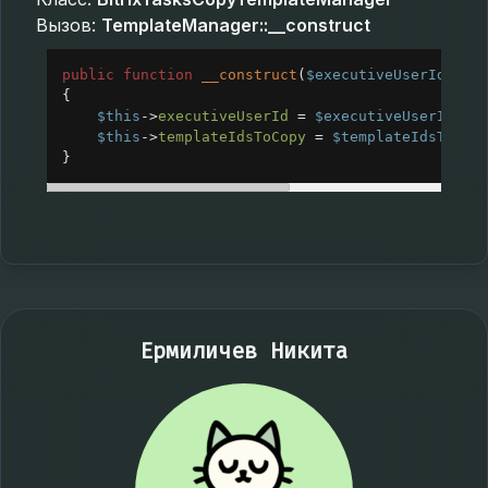
Вызов:
TemplateManager::__construct
public
function
__construct
(
$executiveUserId
, 
ar
{
$this
->
executiveUserId
=
$executiveUserId
;
$this
->
templateIdsToCopy
=
$templateIdsToCop
}
Ермиличев Никита