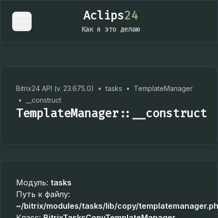
Aclips
24
Как я это делаю
Bitrix24 API (v. 23.675.0)
•
tasks
•
TemplateManager
•
__construct
TemplateManager::__construct
Модуль:
tasks
Путь к файлу:
~/bitrix/modules/tasks/lib/copy/templatemanager.p
Класс:
BitrixTasksCopyTemplateManager