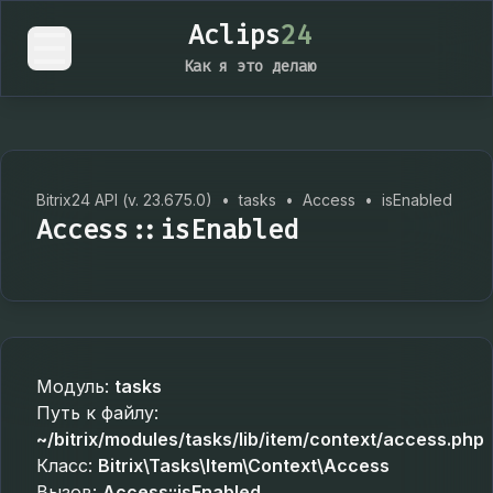
Aclips
24
Как я это делаю
Bitrix24 API (v. 23.675.0)
•
tasks
•
Access
•
isEnabled
Access::isEnabled
Модуль:
tasks
Путь к файлу:
~/bitrix/modules/tasks/lib/item/context/access.php
Класс:
Bitrix\Tasks\Item\Context\Access
Вызов:
Access::isEnabled