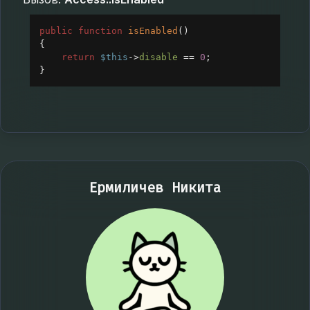
public
function
isEnabled
()
{
return
$this
->
disable
==
0
;
}
Ермиличев Никита