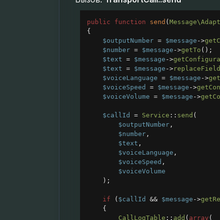
public
function
send
(
Message\Adap
{
$outputNumber
=
$message
->
get
$number
=
$message
->
getTo
();
$text
=
$message
->
getConfigur
$text
=
$message
->
replaceFiel
$voiceLanguage
=
$message
->
ge
$voiceSpeed
=
$message
->
getCo
$voiceVolume
=
$message
->
getC
$callId
=
Service
::
send
(
$outputNumber
,
$number
,
$text
,
$voiceLanguage
,
$voiceSpeed
,
$voiceVolume
);
if
 (
$callId
&&
$message
->
getR
{
CallLogTable
::
add
(
array
(