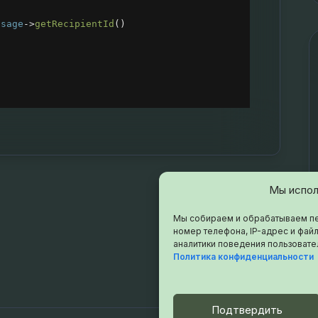
ssage
->
getRecipientId
()
Мы испол
Мы собираем и обрабатываем пе
номер телефона, IP-адрес и файл
аналитики поведения пользовате
Политика конфиденциальности
Подтвердить