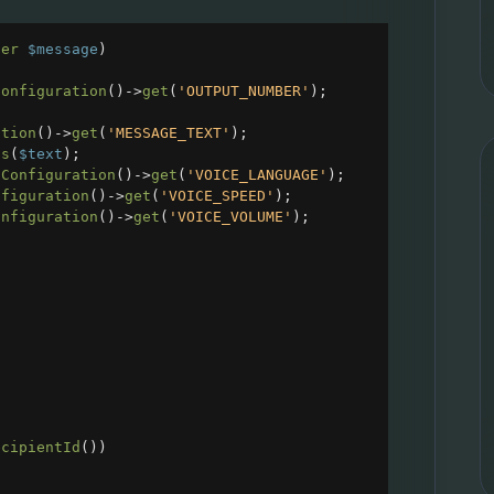
ter
$message
)
Configuration
()
->
get
(
'OUTPUT_NUMBER'
);
ation
()
->
get
(
'MESSAGE_TEXT'
);
ds
(
$text
);
tConfiguration
()
->
get
(
'VOICE_LANGUAGE'
);
nfiguration
()
->
get
(
'VOICE_SPEED'
);
onfiguration
()
->
get
(
'VOICE_VOLUME'
);
ecipientId
())