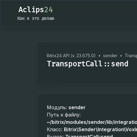
Aclips
24
Как я это делаю
Bitrix24 API (v. 23.675.0)
•
sender
•
Trans
TransportCall::send
Модуль:
sender
Путь к файлу:
~/bitrix/modules/sender/lib/integrati
Класс:
Bitrix\Sender\Integration\Vox
Вызов:
TransportCall::send