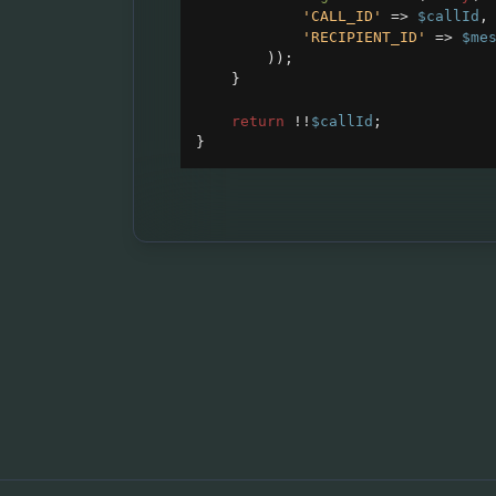
'CALL_ID'
=>
$callId
,
'RECIPIENT_ID'
=>
$me
));
}
return
!!
$callId
;
}