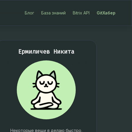
Блог
База знаний
Bitrix API
GitХабер
Ермиличев Никита
Некоторые вещи я делаю быстро,