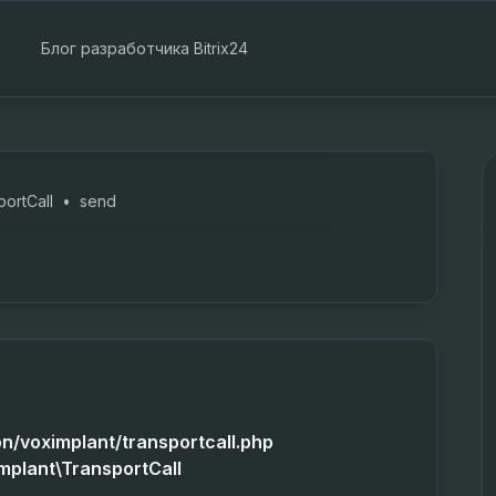
Блог разработчика Bitrix24
portCall
•
send
on/voximplant/transportcall.php
Implant\TransportCall