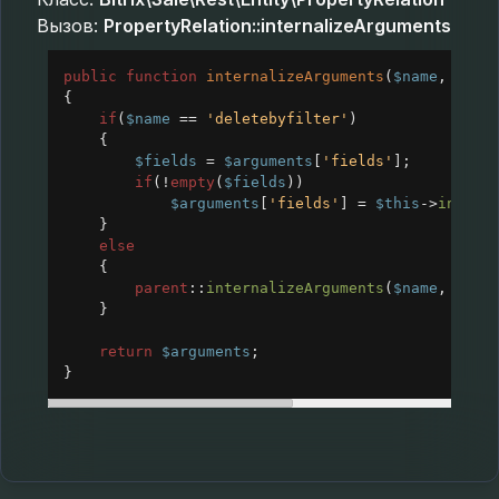
Вызов:
PropertyRelation::internalizeArguments
public
function
internalizeArguments
(
$name
, 
$arg
{
if
(
$name
==
'deletebyfilter'
)
{
$fields
=
$arguments
[
'fields'
];
if
(
!
empty
(
$fields
))
$arguments
[
'fields'
] 
=
$this
->
intern
}
else
{
parent
::
internalizeArguments
(
$name
, 
$arg
}
return
$arguments
;
}