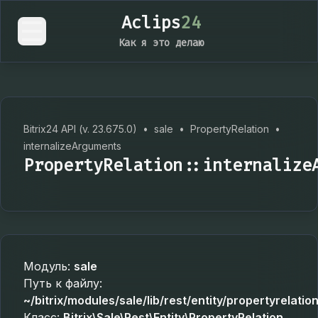
Aclips
24
Как я это делаю
Bitrix24 API (v. 23.675.0)
•
sale
•
PropertyRelation
•
internalizeArguments
PropertyRelation::internalize
Модуль:
sale
Путь к файлу:
~/bitrix/modules/sale/lib/rest/entity/propertyrelatio
Класс:
Bitrix\Sale\Rest\Entity\PropertyRelation