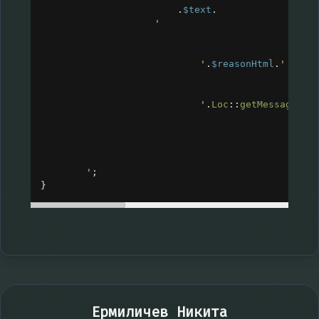
.
$text
.
'
'
.
$reasonHtml
.
'
'
.
Loc
::
getMessage
(
"S
'
;
}
Ермиличев Никита