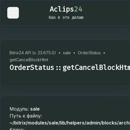
Aclips
24
Как я это делаю
Bitrix24 API (v. 23.675.0)
•
sale
•
OrderStatus
•
getCancelBlockHtml
OrderStatus::getCancelBlockHt
Модуль:
sale
Путь к файлу:
~/bitrix/modules/sale/lib/helpers/admin/blocks/arch
Класс: