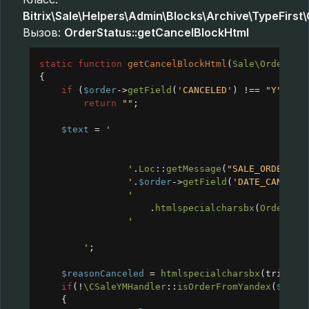
Bitrix\Sale\Helpers\Admin\Blocks\Archive\TypeFirst
Вызов:
OrderStatus::getCancelBlockHtml
static
function
getCancelBlockHtml
(
Sale\Order
$o
{
if
 (
$order
->
getField
(
'CANCELED'
) 
!==
"Y"
)
return
""
;
$text
=
'
'
.
Loc
::
getMessage
(
"SALE_ORDER_ST
'
.
$order
->
getField
(
'DATE_CANCELE
'
.
htmlspecialcharsbx
(
OrderEdi
'
'
;
$reasonCanceled
=
htmlspecialcharsbx
(
trim
(
$o
if
(
!
\CSaleYMHandler
::
isOrderFromYandex
(
$orde
{