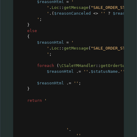
$reasonHtml
=
'
'
.
Loc
::
getMessage
(
"SALE_ORDER_STATUS
'
.(
$reasonCanceled
<>
''
?
$reasonCa
'
;
}
else
{
$reasonHtml
=
'
'
.
Loc
::
getMessage
(
"SALE_ORDER_STATUS
'
;
foreach
 (
\CSaleYMHandler
::
getOrderSubsta
$reasonHtml
 .
=
''
.
$statusName
.
''
;
$reasonHtml
 .
=
''
;
}
return
'
'
.
''