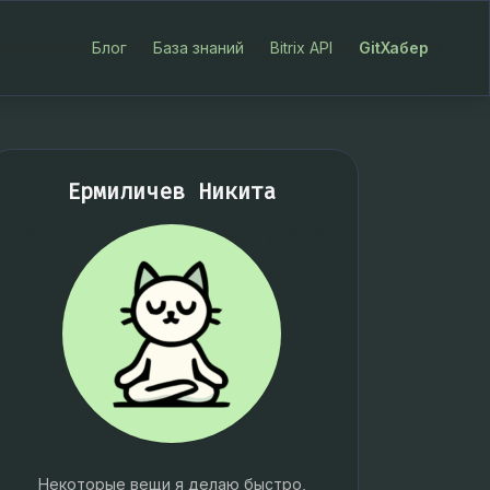
Блог
База знаний
Bitrix API
GitХабер
Ермиличев Никита
Некоторые вещи я делаю быстро,