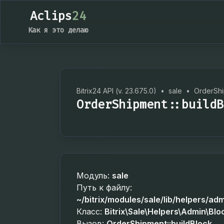
Aclips
24
Как я это делаю
Bitrix24 API (v. 23.675.0)
•
sale
•
OrderSh
OrderShipment::buildB
Модуль:
sale
Путь к файлу:
~/bitrix/modules/sale/lib/helpers/ad
Класс:
Bitrix\Sale\Helpers\Admin\Bl
Вызов:
OrderShipment::buildBlock