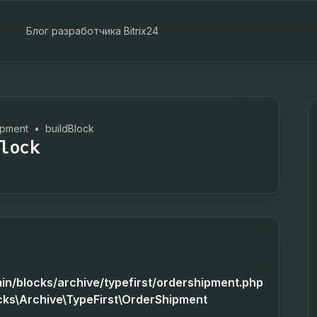
Блог разработчика Bitrix24
ipment
•
buildBlock
lock
min/blocks/archive/typefirst/ordershipment.php
ocks\Archive\TypeFirst\OrderShipment