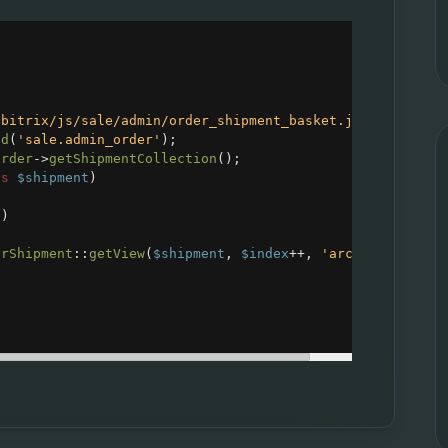
/bitrix/js/sale/admin/order_shipment_basket.js"
);
ad
(
'sale.admin_order'
);
order
->
getShipmentCollection
();
as
$shipment
)
))
erShipment
::
getView
(
$shipment
, 
$index
++
, 
'archive'
);