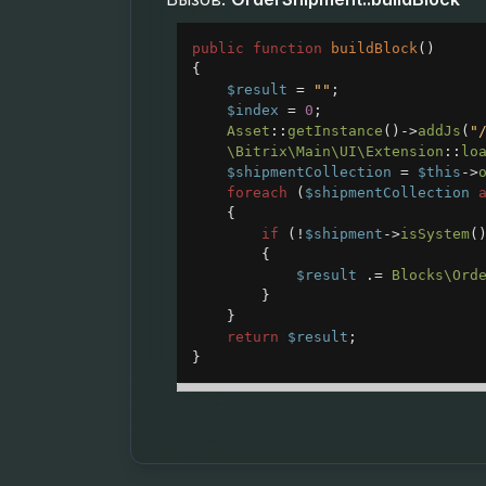
public
function
buildBlock
()
{
$result
=
""
;
$index
=
0
;
Asset
::
getInstance
()
->
addJs
(
"
\Bitrix\Main\UI\Extension
::
lo
$shipmentCollection
=
$this
->
foreach
 (
$shipmentCollection
{
if
 (
!
$shipment
->
isSystem
(
{
$result
 .
=
Blocks\Ord
}
}
return
$result
;
}