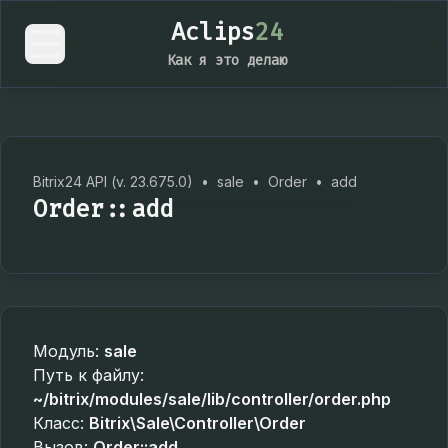
Aclips
24
Как я это делаю
Bitrix24 API (v. 23.675.0)
•
sale
•
Order
•
add
Order::add
Модуль:
sale
Путь к файлу:
~/bitrix/modules/sale/lib/controller/order.php
Класс:
Bitrix\Sale\Controller\Order
Вызов:
Order::add