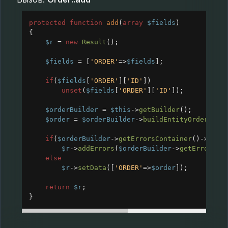
protected
function
add
(
array
$fields
)
{
$r
=
new
Result
();
$fields
=
 [
'ORDER'
=>
$fields
];
if
(
$fields
[
'ORDER'
][
'ID'
])
unset
(
$fields
[
'ORDER'
][
'ID'
]);
$orderBuilder
=
$this
->
getBuilder
();
$order
=
$orderBuilder
->
buildEntityOrder
(
$fi
if
(
$orderBuilder
->
getErrorsContainer
()
->
getE
$r
->
addErrors
(
$orderBuilder
->
getErrorsCo
else
$r
->
setData
([
'ORDER'
=>
$order
]);
return
$r
;
}