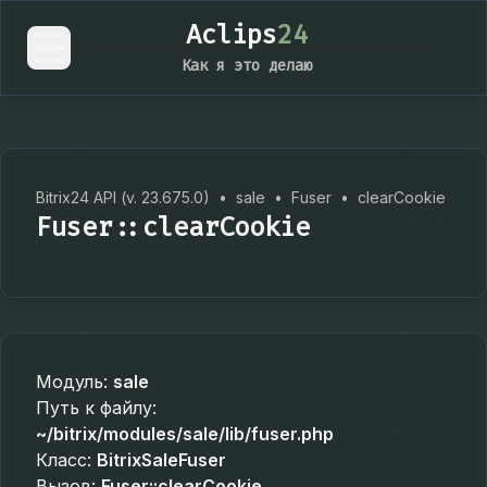
Aclips
24
Как я это делаю
Bitrix24 API (v. 23.675.0)
•
sale
•
Fuser
•
clearCookie
Fuser::clearCookie
Модуль:
sale
Путь к файлу:
~/bitrix/modules/sale/lib/fuser.php
Класс:
BitrixSaleFuser
Вызов:
Fuser::clearCookie