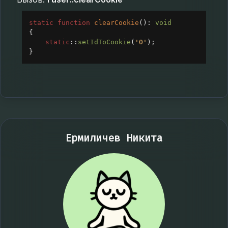
static
function
clearCookie
(): 
void
{
static
::
setIdToCookie
(
'0'
);
}
Ермиличев Никита