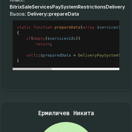
BitrixSaleServicesPaySystemRestrictionsDelivery
Вызов:
Delivery::prepareData
static
function
prepareData
(
array
$servicesIds
)
{
if
(
empty
(
$servicesIds
))
return
;
self
::
$preparedData
=
DeliveryPaySystemTable
}
Ермиличев Никита