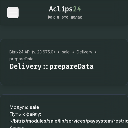
Aclips
24
Как я это делаю
Bitrix24 API (v. 23.675.0)
•
sale
•
Delivery
•
prepareData
Delivery::prepareData
Модуль:
sale
Путь к файлу:
~/bitrix/modules/sale/lib/services/paysystem/restric
Класс: