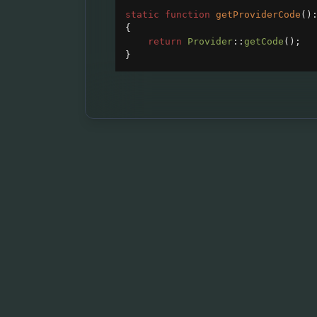
static
function
getProviderCode
()
{
return
Provider
::
getCode
();
}