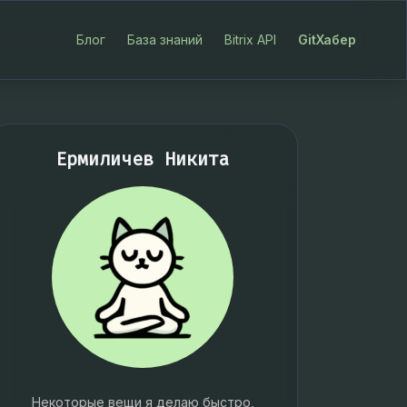
Блог
База знаний
Bitrix API
GitХабер
Ермиличев Никита
Некоторые вещи я делаю быстро,