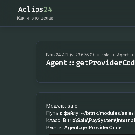
Aclips
24
Как я это делаю
Bitrix24 API (v. 23.675.0)
•
sale
•
Agent
•
Agent::getProviderCod
Модуль:
sale
Путь к файлу:
~/bitrix/modules/sale/
Класс:
Bitrix\Sale\PaySystem\Interna
Вызов:
Agent::getProviderCode