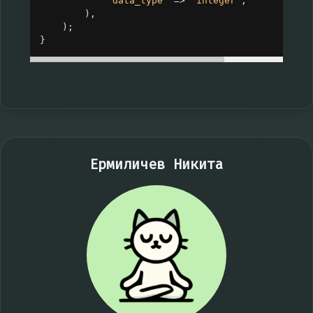
'data_type'
=>
'integer'
,
),
);
}
Ермиличев Никита