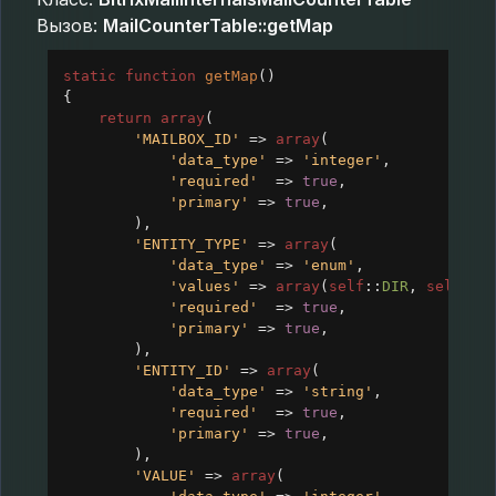
Вызов:
MailCounterTable::getMap
static
function
getMap
()
{
return
array
(
'MAILBOX_ID'
=>
array
(
'data_type'
=>
'integer'
,
'required'
=>
true
,
'primary'
=>
true
,
),
'ENTITY_TYPE'
=>
array
(
'data_type'
=>
'enum'
,
'values'
=>
array
(
self
::
DIR
, 
self
::
M
'required'
=>
true
,
'primary'
=>
true
,
),
'ENTITY_ID'
=>
array
(
'data_type'
=>
'string'
,
'required'
=>
true
,
'primary'
=>
true
,
),
'VALUE'
=>
array
(