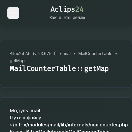
Aclips
24
Как я это делаю
Bitrix24 API (v. 23.675.0)
•
mail
•
MailCounterTable
•
getMap
MailCounterTable::getMap
Модуль:
mail
Путь к файлу:
~/bitrix/modules/mail/lib/internals/mailcounter.php
Класс:
BitrixMailInternalsMailCounterTable