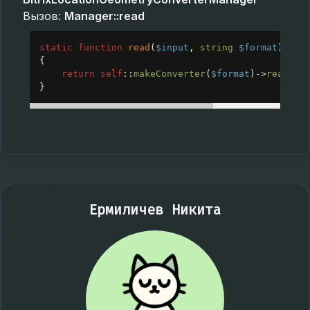
Вызов:
Manager::read
static
function
read
(
$input
, 
string
$format
): 
?
B
{
return
self
::
makeConverter
(
$format
)
->
read
(
$i
}
Ермиличев Никита