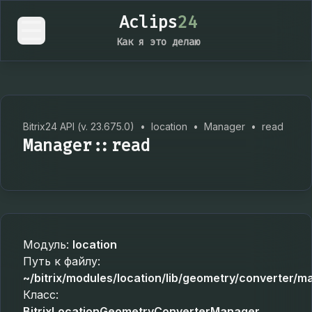
Aclips
24
Как я это делаю
Bitrix24 API (v. 23.675.0)
•
location
•
Manager
•
read
Manager::read
Модуль:
location
Путь к файлу:
~/bitrix/modules/location/lib/geometry/converter/m
Класс:
BitrixLocationGeometryConverterManager