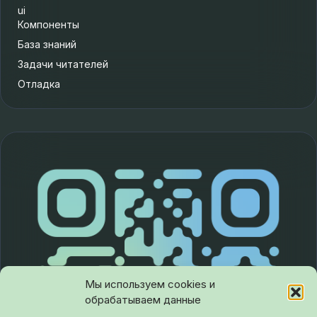
ui
Компоненты
База знаний
Задачи читателей
Отладка
Мы используем cookies и
обрабатываем данные