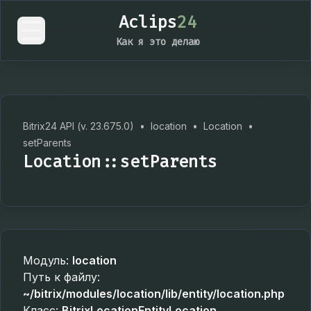
Aclips
24
Как я это делаю
Bitrix24 API (v. 23.675.0)
•
location
•
Location
•
setParents
Location::setParents
Модуль:
location
Путь к файлу:
~/bitrix/modules/location/lib/entity/location.php
Класс:
BitrixLocationEntityLocation