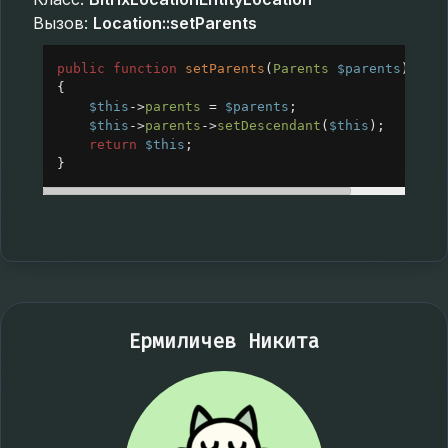
Вызов:
Location::setParents
public
function
setParents
(
Parents
$parents
): 
se
{
$this
->
parents
=
$parents
;
$this
->
parents
->
setDescendant
(
$this
);
return
$this
;
}
Ермиличев Никита