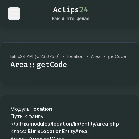
Aclips
24
Как я это делаю
Bitrix24 API (v. 23.675.0)
•
location
•
Area
•
getCode
Area::getCode
Модуль:
location
Путь к файлу:
~/bitrix/modules/location/lib/entity/area.php
Класс:
BitrixLocationEntityArea
Вызов:
Area::getCode