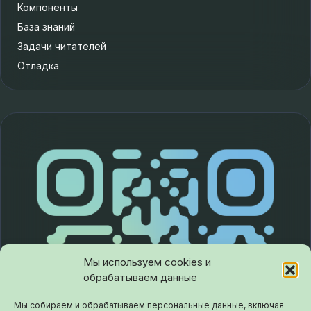
Компоненты
База знаний
Задачи читателей
Отладка
Мы используем cookies и
обрабатываем данные
Мы собираем и обрабатываем персональные данные, включая