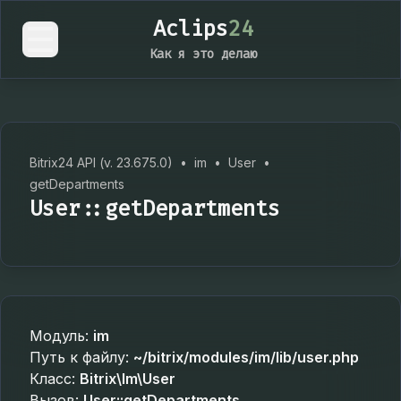
Aclips
24
Как я это делаю
Bitrix24 API (v. 23.675.0)
•
im
•
User
•
getDepartments
User::getDepartments
Модуль:
im
Путь к файлу:
~/bitrix/modules/im/lib/user.php
Класс:
Bitrix\Im\User
Вызов:
User::getDepartments