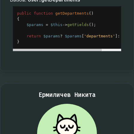
public
function
getDepartments
()
{
$params
=
$this
->
getFields
();
return
$params
?
$params
[
'departments'
]: 
Arra
}
Ермиличев Никита