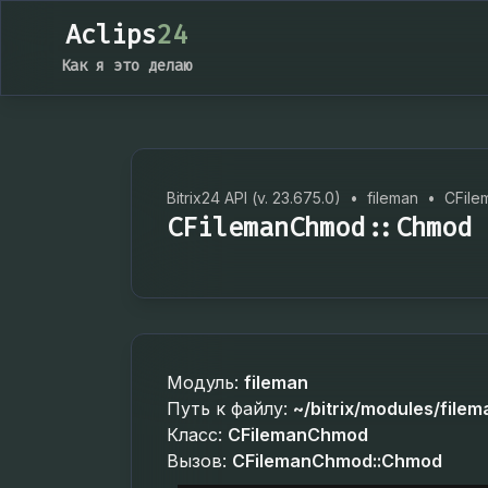
Aclips
24
Как я это делаю
Bitrix24 API (v. 23.675.0)
•
fileman
•
CFil
CFilemanChmod::Chmod
Модуль:
fileman
Путь к файлу:
~/bitrix/modules/filem
Класс:
CFilemanChmod
Вызов:
CFilemanChmod::Chmod