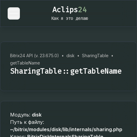
Aclips
24
Как я это делаю
Bitrix24 API (v. 23.675.0)
•
disk
•
SharingTable
•
getTableName
SharingTable::getTableName
Модуль:
disk
Путь к файлу:
~/bitrix/modules/disk/lib/internals/sharing.php
Класс:
BitrixDiskInternalsSharingTable