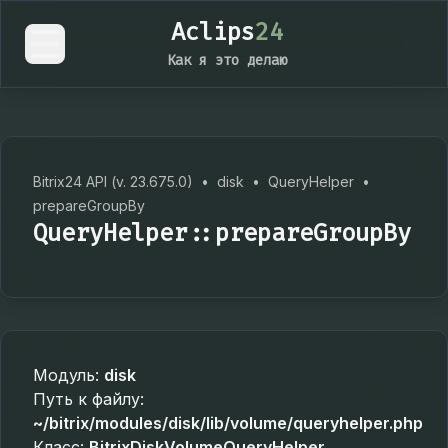
Aclips
24
Как я это делаю
Bitrix24 API (v. 23.675.0)
•
disk
•
QueryHelper
•
prepareGroupBy
QueryHelper::prepareGroupBy
Модуль:
disk
Путь к файлу:
~/bitrix/modules/disk/lib/volume/queryhelper.php
Класс:
BitrixDiskVolumeQueryHelper