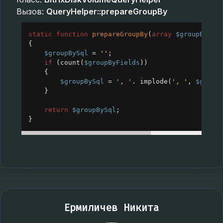
Вызов:
QueryHelper::prepareGroupBy
static
function
prepareGroupBy
(
array
$groupByFie
{
$groupBySql
=
''
;
if
 (
count
(
$groupByFields
))
{
$groupBySql
=
', '
. 
implode
(
', '
, 
$group
}
return
$groupBySql
;
}
Ермиличев Никита