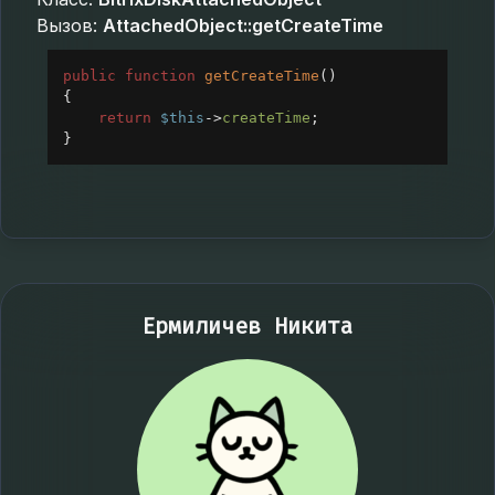
Вызов:
AttachedObject::getCreateTime
public
function
getCreateTime
()
{
return
$this
->
createTime
;
}
Ермиличев Никита