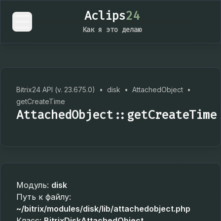
Aclips
24
Как я это делаю
Bitrix24 API (v. 23.675.0)
•
disk
•
AttachedObject
•
getCreateTime
AttachedObject::getCreateTime
Модуль:
disk
Путь к файлу:
~/bitrix/modules/disk/lib/attachedobject.php
Класс:
BitrixDiskAttachedObject