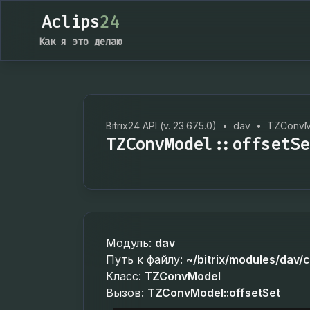
Aclips
24
Как я это делаю
Bitrix24 API (v. 23.675.0)
•
dav
•
TZConvM
TZConvModel::offsetSe
Модуль:
dav
Путь к файлу:
~/bitrix/modules/dav/
Класс:
TZConvModel
Вызов:
TZConvModel::offsetSet