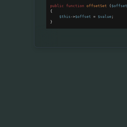
public
function
offsetSet
 (
$offse
{
$this
->
$offset
=
$value
;
}