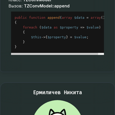
Вызов:
TZConvModel::append
public
function
append
(
array
$data
=
array
())
{
foreach
 (
$data
as
$property
=>
$value
)
{
$this
->
{
$property
} 
=
$value
;
}
}
Ермиличев Никита