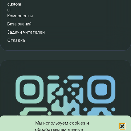
custom
ui
Компоненты
База знаний
Задачи читателей
Отладка
Мы используем cookies и
обрабатываем данные