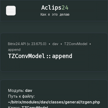
Aclips
24
Как я это делаю
Bitrix24 API (v. 23.675.0)
•
dav
•
TZConvModel
•
append
TZConvModel::append
Модуль:
dav
Путь к файлу:
~/bitrix/modules/dav/classes/general/tzgen.php
Класс:
TZConvModel