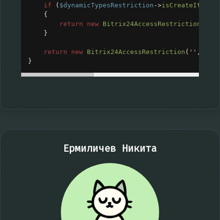
if
 (
$dynamicTypesRestriction
->
isCreateItemRe
{
return
new
Bitrix24AccessRestriction
(
$dy
}
return
new
Bitrix24AccessRestriction
(
''
, 
tru
}
Ермиличев Никита