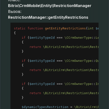
Bitrix\CrmMobile\Entity\RestrictionManager
Вызов:
RestrictionManager::getEntityRestrictions
static
function
getEntityRestrictions
(
int
$entit
{
if
 (
$entityTypeId
===
\CCrmOwnerType
::
Lead
)
{
return
\Bitrix\Crm\Restriction\Restricti
}
if
 (
$entityTypeId
===
\CCrmOwnerType
::
Quote
)
{
return
\Bitrix\Crm\Restriction\Restricti
}
if
 (
$entityTypeId
===
\CCrmOwnerType
::
Invoic
{
return
\Bitrix\Crm\Restriction\Restricti
}
$dynamicTypesRestriction
=
\Bitrix\Crm\Restr