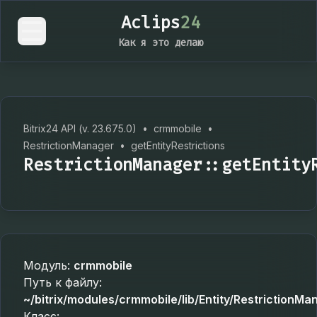
Aclips
24
Как я это делаю
Bitrix24 API (v. 23.675.0)
•
crmmobile
•
RestrictionManager
•
getEntityRestrictions
RestrictionManager::getEntity
Модуль:
crmmobile
Путь к файлу:
~/bitrix/modules/crmmobile/lib/Entity/RestrictionMa
Класс: