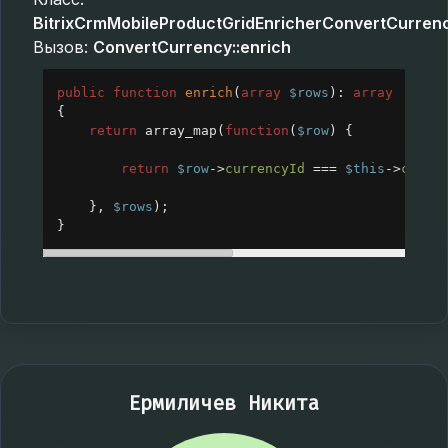
BitrixCrmMobileProductGridEnricherConvertCurren
Вызов:
ConvertCurrency::enrich
public
function
enrich
(
array
$rows
): 
array
{
return
array_map
(
function
(
$row
) {
return
$row
->
currencyId
===
$this
->
curre
}, 
$rows
);
}
Ермиличев Никита