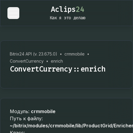
Aclips
24
Как я это делаю
Bitrix24 API (v. 23.675.0)
•
crmmobile
•
ConvertCurrency
•
enrich
ConvertCurrency::enrich
Модуль:
crmmobile
Путь к файлу:
~/bitrix/modules/crmmobile/lib/ProductGrid/Enrich
Класс: