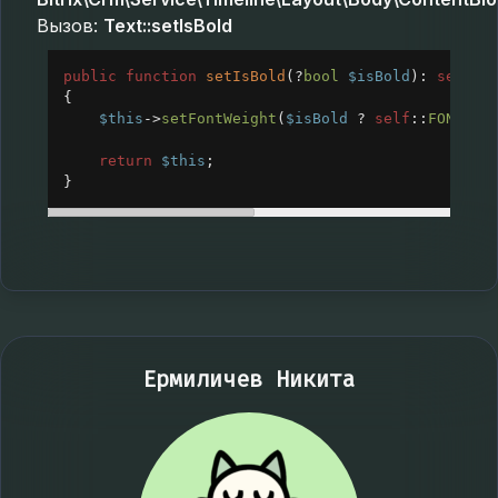
Вызов:
Text::setIsBold
public
function
setIsBold
(
?
bool
$isBold
): 
self
{
$this
->
setFontWeight
(
$isBold
?
self
::
FONT_WE
return
$this
;
}
Ермиличев Никита