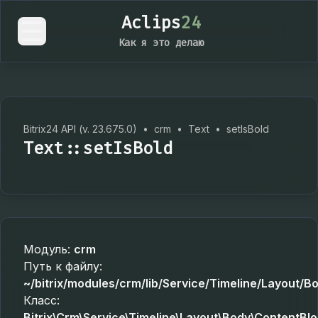
Aclips
24
Как я это делаю
Bitrix24 API (v. 23.675.0)
•
crm
•
Text
•
setIsBold
Text::setIsBold
Модуль:
crm
Путь к файлу:
~/bitrix/modules/crm/lib/Service/Timeline/Layout/
Класс:
Bitrix\Crm\Service\Timeline\Layout\Body\ContentBlo