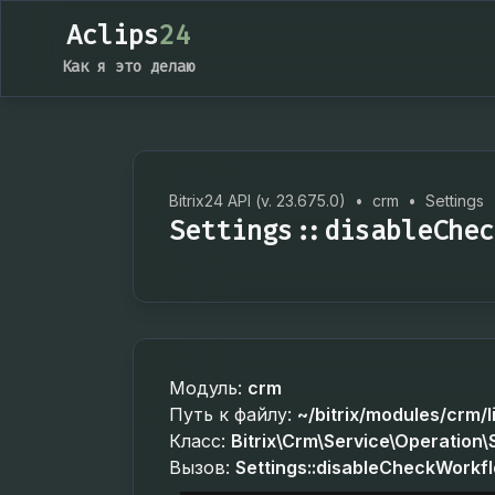
Aclips
24
Как я это делаю
Bitrix24 API (v. 23.675.0)
•
crm
•
Settings
Settings::disableChec
Модуль:
crm
Путь к файлу:
~/bitrix/modules/crm/l
Класс:
Bitrix\Crm\Service\Operation\
Вызов:
Settings::disableCheckWorkf