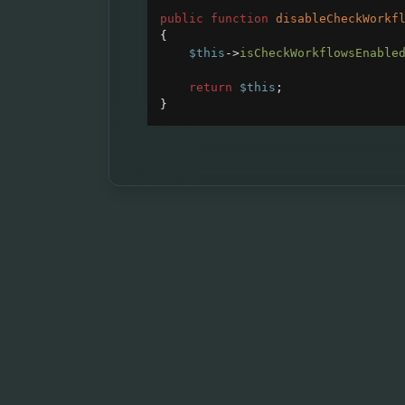
public
function
disableCheckWorkf
{
$this
->
isCheckWorkflowsEnable
return
$this
;
}