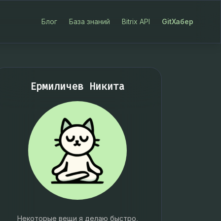
Блог
База знаний
Bitrix API
GitХабер
Ермиличев Никита
Некоторые вещи я делаю быстро,