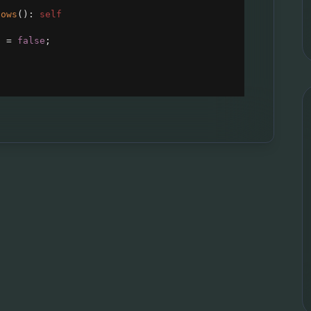
lows
(): 
self
d
=
false
;