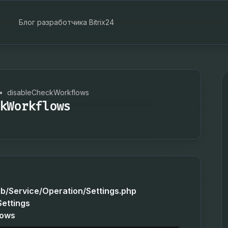
Блог разработчика Bitrix24
•
disableCheckWorkflows
kWorkflows
ib/Service/Operation/Settings.php
Settings
lows