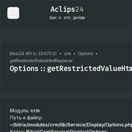
Aclips
24
Как я это делаю
Bitrix24 API (v. 23.675.0)
•
crm
•
Options
•
getRestrictedValueHtmlReplacer
Options::getRestrictedValueHt
Модуль:
crm
Путь к файлу:
~/bitrix/modules/crm/lib/Service/Display/Options.ph
Класс:
Bitrix\Crm\Service\Display\Options