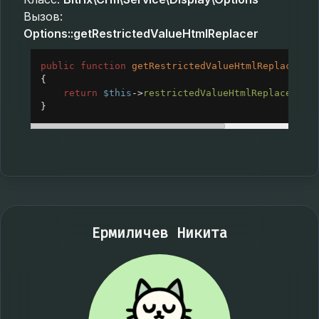
Вызов:
Options::getRestrictedValueHtmlReplacer
public
function
getRestrictedValueHtmlReplacer
()
{
return
$this
->
restrictedValueHtmlReplacer
;
}
Ермиличев Никита