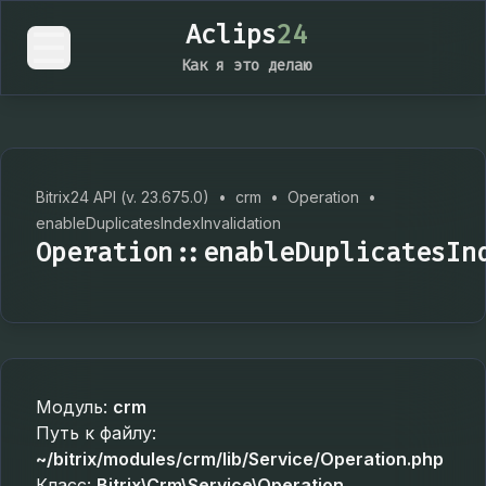
Aclips
24
Как я это делаю
Bitrix24 API (v. 23.675.0)
•
crm
•
Operation
•
enableDuplicatesIndexInvalidation
Operation::enableDuplicatesIn
Модуль:
crm
Путь к файлу:
~/bitrix/modules/crm/lib/Service/Operation.php
Класс:
Bitrix\Crm\Service\Operation