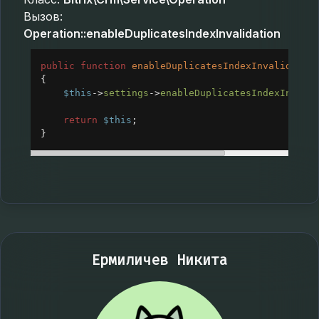
Вызов:
Operation::enableDuplicatesIndexInvalidation
public
function
enableDuplicatesIndexInvalidatio
{
$this
->
settings
->
enableDuplicatesIndexInvali
return
$this
;
}
Ермиличев Никита