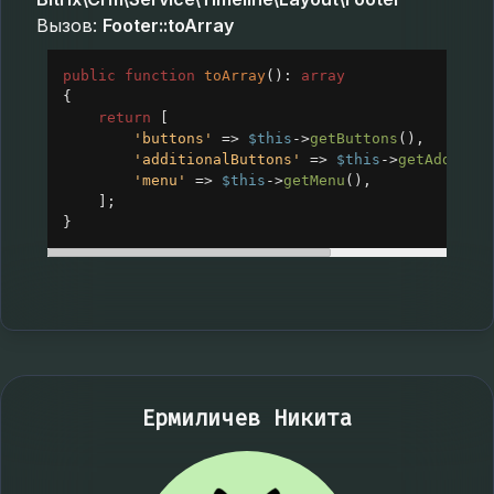
Вызов:
Footer::toArray
public
function
toArray
(): 
array
{
return
 [
'buttons'
=>
$this
->
getButtons
(),
'additionalButtons'
=>
$this
->
getAdditio
'menu'
=>
$this
->
getMenu
(),
];
}
Ермиличев Никита