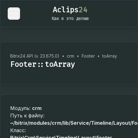
Aclips
24
Как я это делаю
Bitrix24 API (v. 23.675.0)
•
crm
•
Footer
•
toArray
Footer::toArray
Модуль:
crm
Путь к файлу:
~/bitrix/modules/crm/lib/Service/Timeline/Layout/Fo
Класс:
Bitrix\Crm\Service\Timeline\Layout\Footer