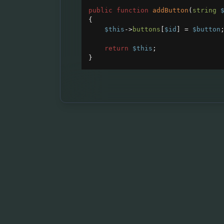
public
function
addButton
(
string
{
$this
->
buttons
[
$id
] 
=
$button
return
$this
;
}