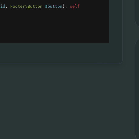
$id
, 
Footer\Button
$button
): 
self
;