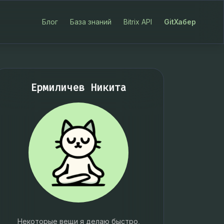
Блог
База знаний
Bitrix API
GitХабер
Ермиличев Никита
Некоторые вещи я делаю быстро,