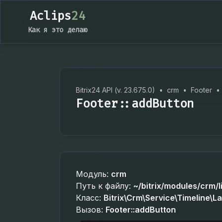
Aclips
24
Как я это делаю
Bitrix24 API (v. 23.675.0)
•
crm
•
Footer
•
Footer::addButton
Модуль:
crm
Путь к файлу:
~/bitrix/modules/crm/l
Класс:
Bitrix\Crm\Service\Timeline\L
Вызов:
Footer::addButton