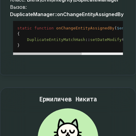
Вызов:
DuplicateManager::onChangeEntityAssignedBy
static
function
onChangeEntityAssignedBy
(
$entity
{
DuplicateEntityMatchHash
::
setDateModify
(
$ent
}
Ермиличев Никита