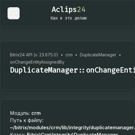
Aclips
24
Как я это делаю
Bitrix24 API (v. 23.675.0)
•
crm
•
DuplicateManager
•
onChangeEntityAssignedBy
DuplicateManager::onChangeEnt
Модуль:
crm
Путь к файлу:
~/bitrix/modules/crm/lib/integrity/duplicatemanager
Класс:
Bitrix\Crm\Integrity\DuplicateManager