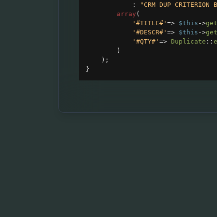
: 
"CRM_DUP_CRITERION_
array
(
'#TITLE#'
=>
$this
->
ge
'#DESCR#'
=>
$this
->
ge
'#QTY#'
=>
Duplicate
::
)
);
}