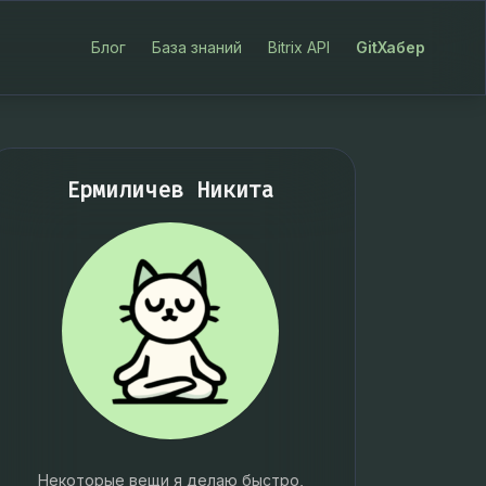
Блог
База знаний
Bitrix API
GitХабер
Ермиличев Никита
Некоторые вещи я делаю быстро,