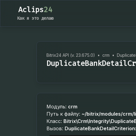
Aclips
24
Как я это делаю
Bitrix24 API (v. 23.675.0)
•
crm
•
Duplicate
DuplicateBankDetailCr
Модуль:
crm
Путь к файлу:
~/bitrix/modules/crm/l
Класс:
Bitrix\Crm\Integrity\Duplicate
Вызов:
DuplicateBankDetailCriterion: