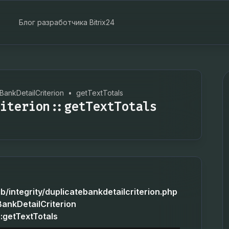
Блог разработчика Bitrix24
BankDetailCriterion
•
getTextTotals
iterion::getTextTotals
ib/integrity/duplicatebankdetailcriterion.php
BankDetailCriterion
:getTextTotals