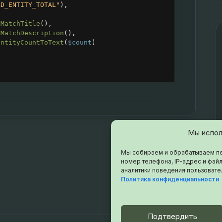
BD_ENTITY_TOTAL"
),
tMatchTitle
(),
tMatchDescription
(),
entityCountToText
(
$count
)
Мы испол
Мы собираем и обрабатываем пе
номер телефона, IP-адрес и файл
аналитики поведения пользовате
Политика конфиденциальности
Подтвердить