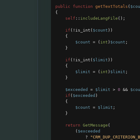
public
function
getTextTotals
(
$co
{
self
::
includeLangFile
();
if
(
!
is_int
(
$count
))
{
$count
=
 (
int
)
$count
;
}
if
(
!
is_int
(
$limit
))
{
$limit
=
 (
int
)
$limit
;
}
$exceeded
=
$limit
>
0
&&
$co
if
(
$exceeded
)
{
$count
=
$limit
;
}
return
GetMessage
(
(
$exceeded
?
"CRM_DUP_CRITERION_