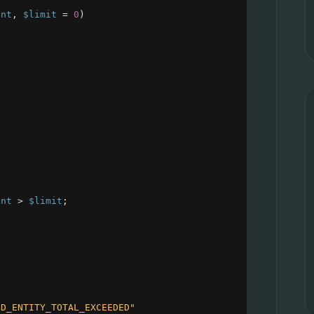
unt
, 
$limit
=
0
)
unt
>
$limit
;
BD_ENTITY_TOTAL_EXCEEDED"