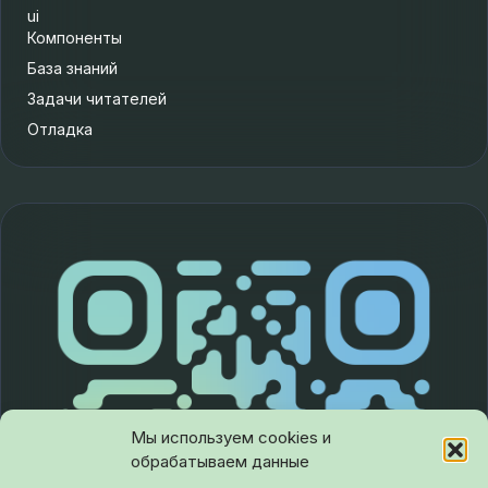
ui
Компоненты
База знаний
Задачи читателей
Отладка
Мы используем cookies и
обрабатываем данные