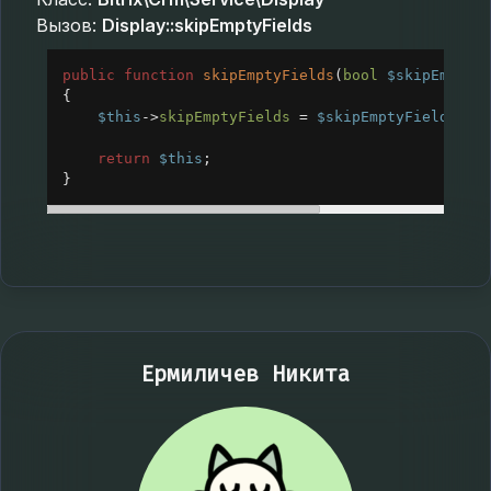
Вызов:
Display::skipEmptyFields
public
function
skipEmptyFields
(
bool
$skipEmptyF
{
$this
->
skipEmptyFields
=
$skipEmptyFields
;
return
$this
;
}
Ермиличев Никита