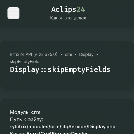
Aclips
24
Как я это делаю
Bitrix24 API (v. 23.675.0)
•
crm
•
Display
•
skipEmptyFields
Display::skipEmptyFields
Модуль:
crm
Путь к файлу:
~/bitrix/modules/crm/lib/Service/Display.php
Класс:
Bitrix\Crm\Service\Display