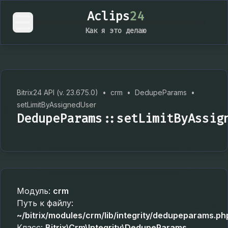
Aclips
24
Как я это делаю
Bitrix24 API (v. 23.675.0)
•
crm
•
DedupeParams
•
setLimitByAssignedUser
DedupeParams::setLimitByAssig
Модуль:
crm
Путь к файлу:
~/bitrix/modules/crm/lib/integrity/dedupeparams.ph
Класс:
Bitrix\Crm\Integrity\DedupeParams