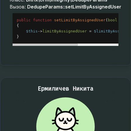
Вызов:
DedupeParams::setLimitByAssignedUser
public
function
setLimitByAssignedUser
(
bool
$lim
{
$this
->
limitByAssignedUser
=
$limitByAssigne
}
Ермиличев Никита