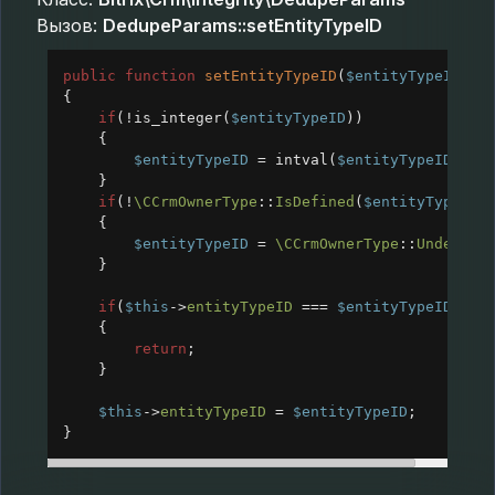
Вызов:
DedupeParams::setEntityTypeID
public
function
setEntityTypeID
(
$entityTypeID
)
{
if
(
!
is_integer
(
$entityTypeID
))
{
$entityTypeID
=
intval
(
$entityTypeID
);
}
if
(
!
\CCrmOwnerType
::
IsDefined
(
$entityTypeID
)
{
$entityTypeID
=
\CCrmOwnerType
::
Undefine
}
if
(
$this
->
entityTypeID
===
$entityTypeID
)
{
return
;
}
$this
->
entityTypeID
=
$entityTypeID
;
}