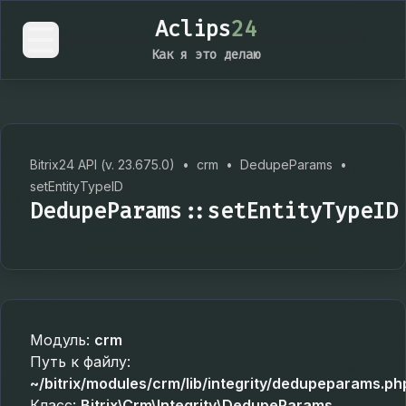
Aclips
24
Как я это делаю
Bitrix24 API (v. 23.675.0)
•
crm
•
DedupeParams
•
setEntityTypeID
DedupeParams::setEntityTypeID
Модуль:
crm
Путь к файлу:
~/bitrix/modules/crm/lib/integrity/dedupeparams.ph
Класс:
Bitrix\Crm\Integrity\DedupeParams