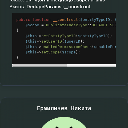
Вызов:
DedupeParams::__construct
public
function
__construct
(
$entityTypeID
, 
$user
$scope
=
DuplicateIndexType
::
DEFAULT_SCOPE
)
{
$this
->
setEntityTypeID
(
$entityTypeID
);
$this
->
setUserID
(
$userID
);
$this
->
enabledPermissionCheck
(
$enablePermiss
$this
->
setScope
(
$scope
);
}
Ермиличев Никита