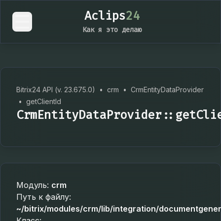
Aclips
24
Как я это делаю
Bitrix24 API (v. 23.675.0)
•
crm
•
CrmEntityDataProvider
•
getClientId
CrmEntityDataProvider::getCli
Модуль:
crm
Путь к файлу:
~/bitrix/modules/crm/lib/integration/documentgene
Класс: