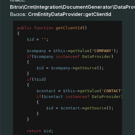
Bitrix\Crm\Integration\DocumentGenerator\DataPro
Вызов:
CrmEntityDataProvider::getClientId
public
function
getClientId
()
{
$id
=
''
;
$company
=
$this
->
getValue
(
'COMPANY'
);
if
(
$company
instanceof
DataProvider
)
{
$id
=
$company
->
getSource
();
}
if
(
!
$id
)
{
$contact
=
$this
->
getValue
(
'CONTACT'
);
if
(
$contact
instanceof
DataProvider
)
{
$id
=
$contact
->
getSource
();
}
}
return
$id
;