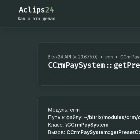
Aclips
24
Как я это делаю
Bitrix24 API (v. 23.675.0)
•
crm
•
CCrmPay
CCrmPaySystem::getPre
Модуль:
crm
Путь к файлу:
~/bitrix/modules/crm
Класс:
\CCrmPaySystem
Вызов:
CCrmPaySystem::getPresetC