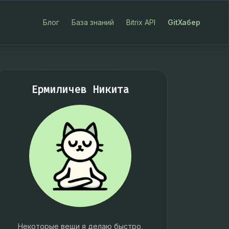
Блог
База знаний
Bitrix API
GitХабер
Ермиличев Никита
Некоторые вещи я делаю быстро,