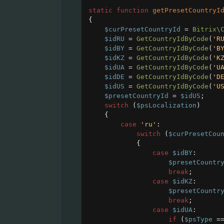
static
function
getPresetCountryI
{
$curPresetCountryId
=
Bitrix\
$idRU
=
GetCountryIdByCode
(
'R
$idBY
=
GetCountryIdByCode
(
'B
$idKZ
=
GetCountryIdByCode
(
'K
$idUA
=
GetCountryIdByCode
(
'U
$idDE
=
GetCountryIdByCode
(
'D
$idUS
=
GetCountryIdByCode
(
'U
$presetCountryId
=
$idUS
;
switch
 (
$psLocalization
)
{
case
'ru'
:
switch
 (
$curPresetCou
{
case
$idBY
:
$presetCountr
break
;
case
$idKZ
:
$presetCountr
break
;
case
$idUA
:
if
 (
$psType
=