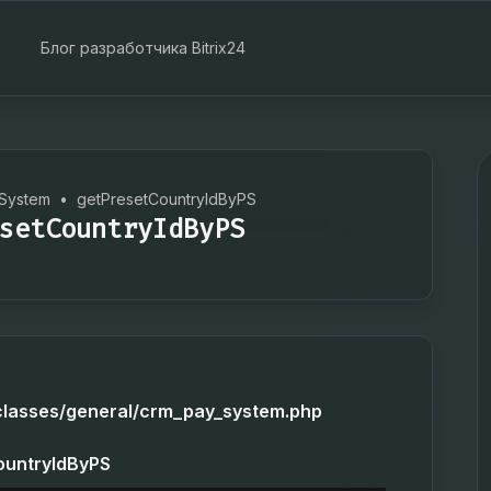
Блог разработчика Bitrix24
System
•
getPresetCountryIdByPS
setCountryIdByPS
/classes/general/crm_pay_system.php
ountryIdByPS