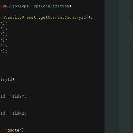
dByPS
(
$psType
, 
$psLocalization
)
Crm\EntityPreset
::
getCurrentCountryId
();
U'
);
Y'
);
Z'
);
A'
);
E'
);
S'
);
ntryId
)
yId
=
$idBY
;
yId
=
$idKZ
;
==
'quote'
)