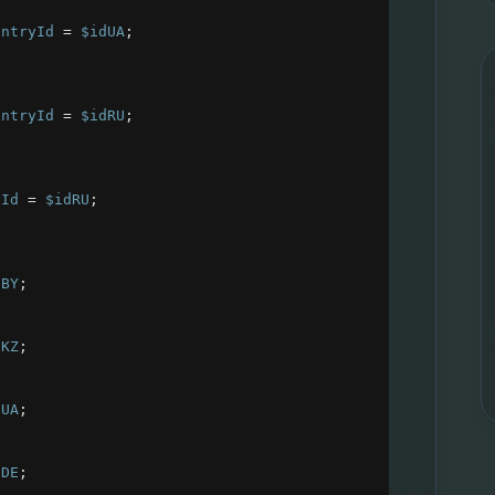
untryId
=
$idUA
;
untryId
=
$idRU
;
yId
=
$idRU
;
dBY
;
dKZ
;
dUA
;
dDE
;