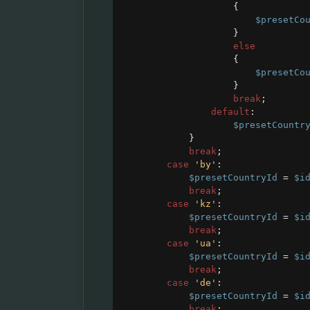
{
$presetCo
}
else
{
$presetCo
}
break
;
default
:
$presetCountr
}
break
;
case
'by'
:
$presetCountryId
=
$i
break
;
case
'kz'
:
$presetCountryId
=
$i
break
;
case
'ua'
:
$presetCountryId
=
$i
break
;
case
'de'
:
$presetCountryId
=
$i
break
;