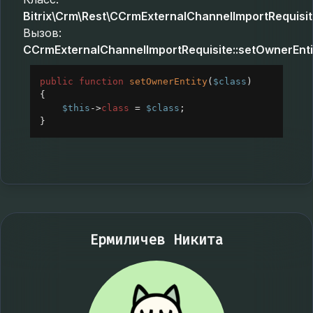
Bitrix\Crm\Rest\CCrmExternalChannelImportRequisi
Вызов:
CCrmExternalChannelImportRequisite::setOwnerEnti
public
function
setOwnerEntity
(
$class
)
{
$this
->
class
=
$class
;
}
Ермиличев Никита