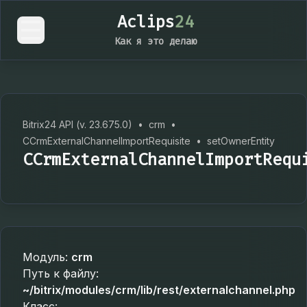
Aclips
24
Как я это делаю
Bitrix24 API (v. 23.675.0)
•
crm
•
CCrmExternalChannelImportRequisite
•
setOwnerEntity
CCrmExternalChannelImportRequ
Модуль:
crm
Путь к файлу:
~/bitrix/modules/crm/lib/rest/externalchannel.php
Класс: