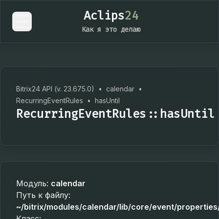
Aclips
24
Как я это делаю
Bitrix24 API (v. 23.675.0)
•
calendar
•
RecurringEventRules
•
hasUntil
RecurringEventRules::hasUntil
Модуль:
calendar
Путь к файлу:
~/bitrix/modules/calendar/lib/core/event/propertie
Класс: