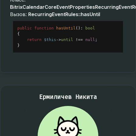
BitrixCalendarCoreEventPropertiesRecurringEventR
Вызов:
RecurringEventRules::hasUntil
public
function
hasUntil
(): 
bool
{
return
$this
->
until
!==
null
;
}
Ермиличев Никита