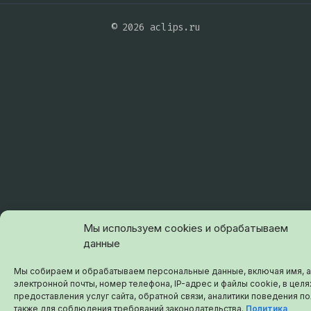
© 2026 aclips.ru
Мы используем cookies и обрабатываем
данные
Мы собираем и обрабатываем персональные данные, включая имя, 
электронной почты, номер телефона, IP-адрес и файлы cookie, в целя
предоставления услуг сайта, обратной связи, аналитики поведения по
также для соблюдения требований законодательства.
Политика