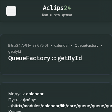
Aclips
24
Как я это делаю
Bitrix24 API (v. 23.675.0)
•
calendar
•
QueueFactory
•
getById
QueueFactory::getById
Модуль:
calendar
Путь к файлу:
~/bitrix/modules/calendar/lib/core/queue/queue/qu
Класс: