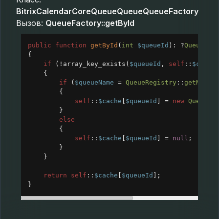
BitrixCalendarCoreQueueQueueQueueFactory
Вызов:
QueueFactory::getById
public
function
getById
(
int
$queueId
): 
?
Queue
{
if
 (
!
array_key_exists
(
$queueId
, 
self
::
$cache
{
if
 (
$queueName
=
QueueRegistry
::
getNameB
{
self
::
$cache
[
$queueId
] 
=
new
Queue
(
$
}
else
{
self
::
$cache
[
$queueId
] 
=
null
;
}
}
return
self
::
$cache
[
$queueId
];
}