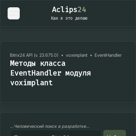
Aclips
24
Как я это делаю
Bitrix24 API (v. 23.675.0)
•
voximplant
•
EventHandler
Методы класса
EventHandler модуля
voximplant
...Человеческий поиск в разработке...
Search