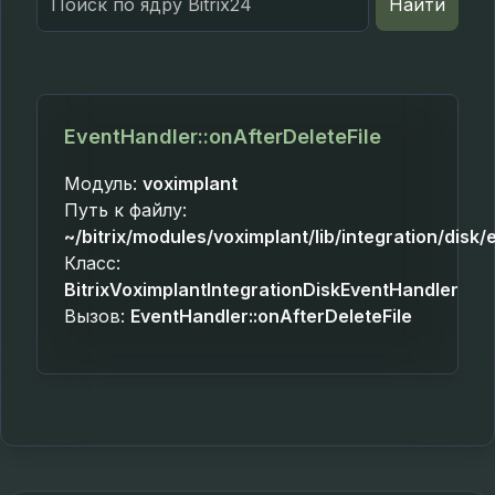
Найти
for:
EventHandler::onAfterDeleteFile
Модуль:
voximplant
Путь к файлу:
~/bitrix/modules/voximplant/lib/integration/disk
Класс:
BitrixVoximplantIntegrationDiskEventHandler
Вызов:
EventHandler::onAfterDeleteFile