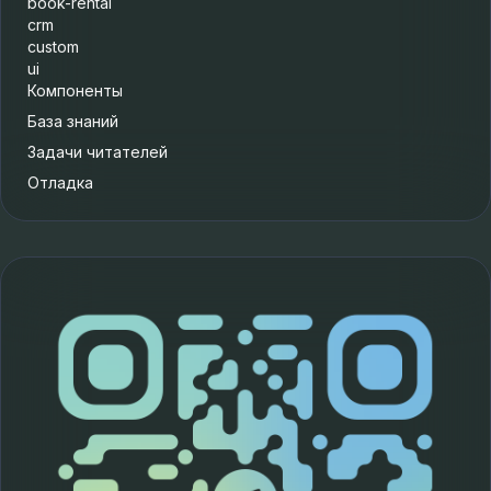
book-rental
crm
custom
ui
Компоненты
База знаний
Задачи читателей
Отладка