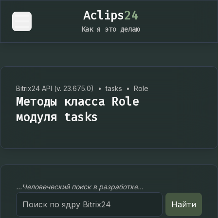
Aclips
24
Как я это делаю
Bitrix24 API (v. 23.675.0)
•
tasks
•
Role
Методы класса Role
модуля tasks
...Человеческий поиск в разработке...
Search
Найти
for: