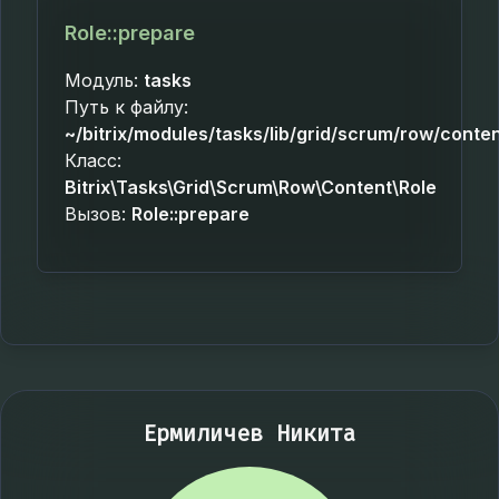
Role::prepare
Модуль:
tasks
Путь к файлу:
~/bitrix/modules/tasks/lib/grid/scrum/row/conten
Класс:
Bitrix\Tasks\Grid\Scrum\Row\Content\Role
Вызов:
Role::prepare
Ермиличев Никита