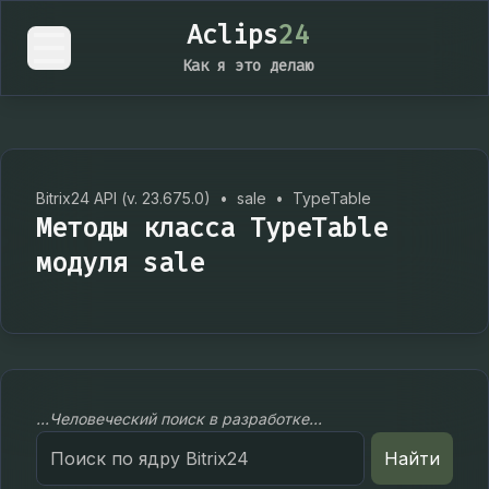
Aclips
24
Как я это делаю
Bitrix24 API (v. 23.675.0)
•
sale
•
TypeTable
Методы класса TypeTable
модуля sale
...Человеческий поиск в разработке...
Search
Найти
for: