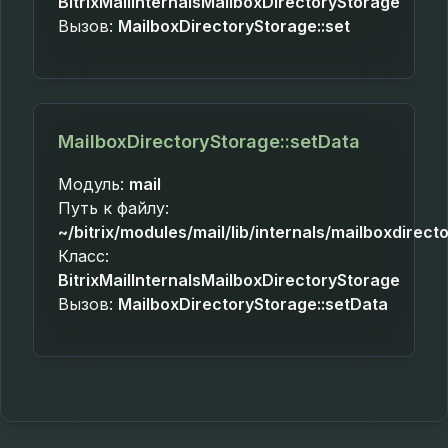
BitrixMailInternalsMailboxDirectoryStorage
Вызов:
MailboxDirectoryStorage::set
MailboxDirectoryStorage::setData
Модуль:
mail
Путь к файлу:
~/bitrix/modules/mail/lib/internals/mailboxdirec
Класс:
BitrixMailInternalsMailboxDirectoryStorage
Вызов:
MailboxDirectoryStorage::setData