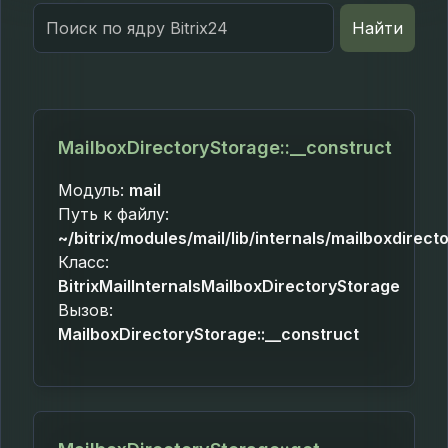
Search
Найти
for:
MailboxDirectoryStorage::__construct
Модуль:
mail
Путь к файлу:
~/bitrix/modules/mail/lib/internals/mailboxdirec
Класс:
BitrixMailInternalsMailboxDirectoryStorage
Вызов:
MailboxDirectoryStorage::__construct