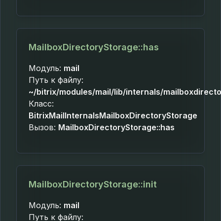
MailboxDirectoryStorage::has
Модуль:
mail
Путь к файлу:
~/bitrix/modules/mail/lib/internals/mailboxdirec
Класс:
BitrixMailInternalsMailboxDirectoryStorage
Вызов:
MailboxDirectoryStorage::has
MailboxDirectoryStorage::init
Модуль:
mail
Путь к файлу: