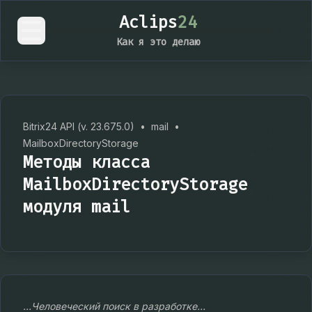
Aclips
24
Как я это делаю
Bitrix24 API (v. 23.675.0)
•
mail
•
MailboxDirectoryStorage
Методы класса
MailboxDirectoryStorage
модуля mail
...Человеческий поиск в разработке...