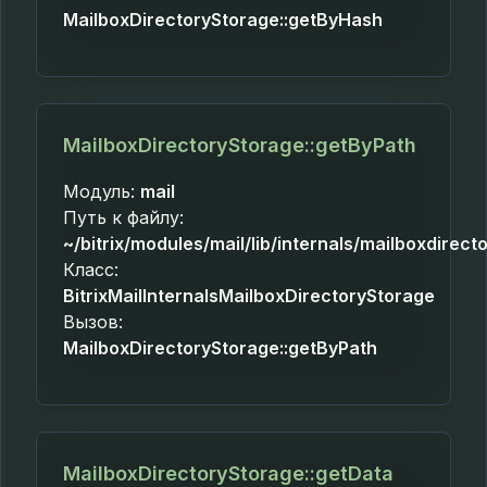
MailboxDirectoryStorage::getByHash
MailboxDirectoryStorage::getByPath
Модуль:
mail
Путь к файлу:
~/bitrix/modules/mail/lib/internals/mailboxdirec
Класс:
BitrixMailInternalsMailboxDirectoryStorage
Вызов:
MailboxDirectoryStorage::getByPath
MailboxDirectoryStorage::getData