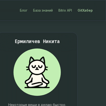
Блог
База знаний
Bitrix API
GitХабер
Ермиличев Никита
Некоторые вещи я делаю быстро,