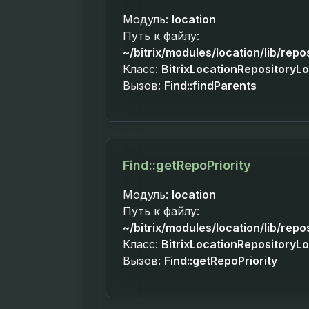
Модуль:
location
Путь к файлу:
~/bitrix/modules/location/lib/repo
Класс:
BitrixLocationRepositoryL
Вызов:
Find::findParents
Find::getRepoPriority
Модуль:
location
Путь к файлу:
~/bitrix/modules/location/lib/repo
Класс:
BitrixLocationRepositoryL
Вызов:
Find::getRepoPriority