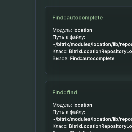
Find::autocomplete
Модуль:
location
Путь к файлу:
~/bitrix/modules/location/lib/repo
Класс:
BitrixLocationRepositoryL
Вызов:
Find::autocomplete
Find::find
Модуль:
location
Путь к файлу:
~/bitrix/modules/location/lib/repo
Класс:
BitrixLocationRepositoryL