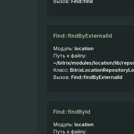
Вызов:
Find::find
Find::findByExternalId
Модуль:
location
Путь к файлу:
~/bitrix/modules/location/lib/repo
Класс:
BitrixLocationRepositoryL
Вызов:
Find::findByExternalId
Find::findById
Модуль:
location
Путь к файлу: