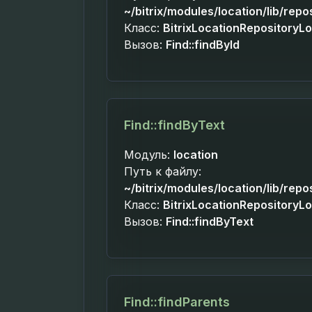
~/bitrix/modules/location/lib/repo
Класс:
BitrixLocationRepositoryL
Вызов:
Find::findById
Find::findByText
Модуль:
location
Путь к файлу:
~/bitrix/modules/location/lib/repo
Класс:
BitrixLocationRepositoryL
Вызов:
Find::findByText
Find::findParents