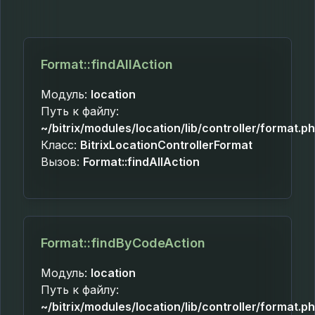
Format::findAllAction
Модуль:
location
Путь к файлу:
~/bitrix/modules/location/lib/controller/format.p
Класс:
BitrixLocationControllerFormat
Вызов:
Format::findAllAction
Format::findByCodeAction
Модуль:
location
Путь к файлу:
~/bitrix/modules/location/lib/controller/format.p