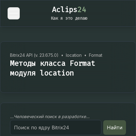
Aclips
24
Как я это делаю
Bitrix24 API (v. 23.675.0)
•
location
•
Format
Методы класса Format
модуля location
...Человеческий поиск в разработке...
Search
Найти
for: