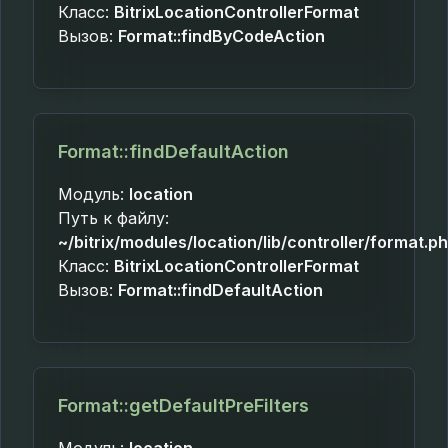
Класс:
BitrixLocationControllerFormat
Вызов:
Format::findByCodeAction
Format::findDefaultAction
Модуль:
location
Путь к файлу:
~/bitrix/modules/location/lib/controller/format.p
Класс:
BitrixLocationControllerFormat
Вызов:
Format::findDefaultAction
Format::getDefaultPreFilters