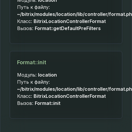
Модуль:
location
Путь к файлу:
~/bitrix/modules/location/lib/controller/format.p
Класс:
BitrixLocationControllerFormat
Вызов:
Format::getDefaultPreFilters
Format::init
Модуль:
location
Путь к файлу:
~/bitrix/modules/location/lib/controller/format.p
Класс:
BitrixLocationControllerFormat
Вызов:
Format::init