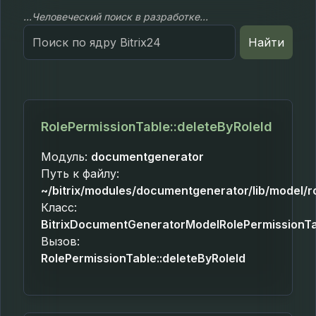
...Человеческий поиск в разработке...
Search
Найти
for:
RolePermissionTable::deleteByRoleId
Модуль:
documentgenerator
Путь к файлу:
~/bitrix/modules/documentgenerator/lib/model/r
Класс:
BitrixDocumentGeneratorModelRolePermissionT
Вызов:
RolePermissionTable::deleteByRoleId