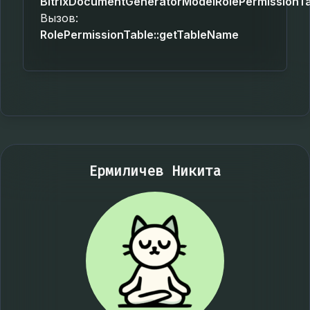
BitrixDocumentGeneratorModelRolePermissionT
Вызов:
RolePermissionTable::getTableName
Ермиличев Никита