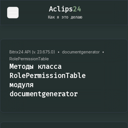
Aclips
24
Как я это делаю
Bitrix24 API (v. 23.675.0)
•
documentgenerator
•
RolePermissionTable
Методы класса
RolePermissionTable
модуля
documentgenerator