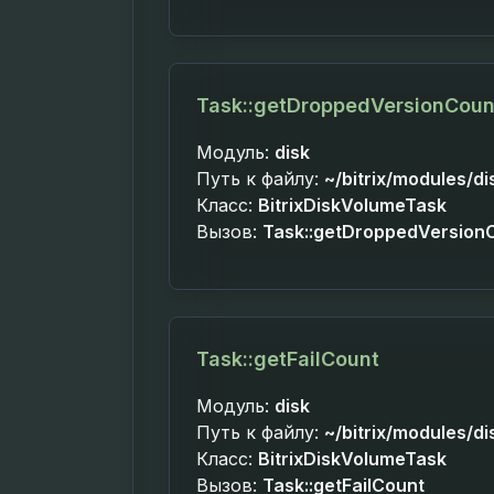
Task::getDroppedVersionCoun
Модуль:
disk
Путь к файлу:
~/bitrix/modules/di
Класс:
BitrixDiskVolumeTask
Вызов:
Task::getDroppedVersion
Task::getFailCount
Модуль:
disk
Путь к файлу:
~/bitrix/modules/di
Класс:
BitrixDiskVolumeTask
Вызов:
Task::getFailCount