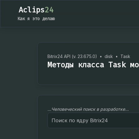
Aclips
24
Как я это делаю
Bitrix24 API (v. 23.675.0)
•
disk
•
Task
Методы класса Task мо
...Человеческий поиск в разработке...
Search
for: