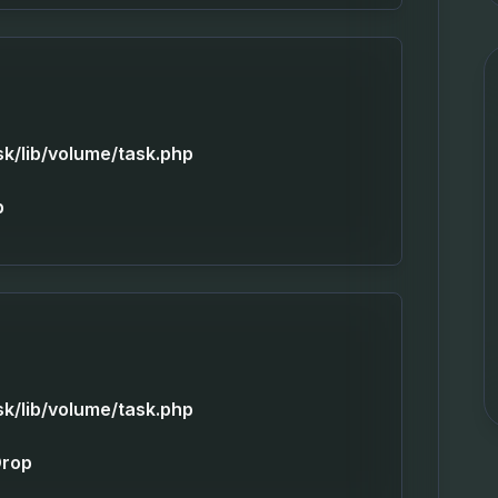
sk/lib/volume/task.php
p
sk/lib/volume/task.php
Drop