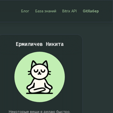
Блог
База знаний
Bitrix API
GitХабер
Ермиличев Никита
Некоторые вещи я делаю быстро,