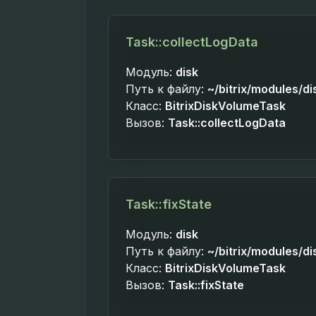
Task::collectLogData
Модуль:
disk
Путь к файлу:
~/bitrix/modules/di
Класс:
BitrixDiskVolumeTask
Вызов:
Task::collectLogData
Task::fixState
Модуль:
disk
Путь к файлу:
~/bitrix/modules/di
Класс:
BitrixDiskVolumeTask
Вызов:
Task::fixState