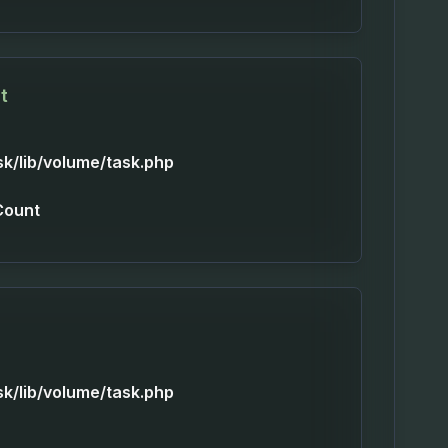
t
sk/lib/volume/task.php
Count
sk/lib/volume/task.php