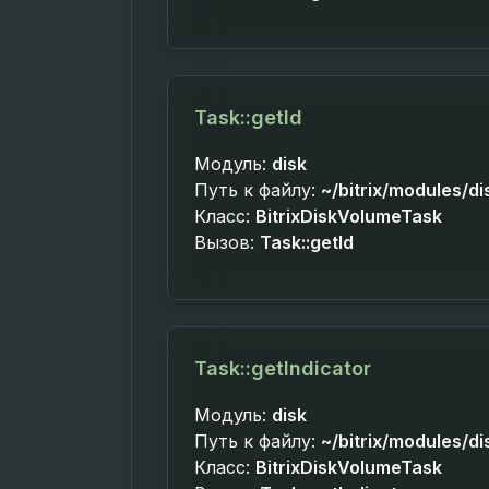
Task::getId
Модуль:
disk
Путь к файлу:
~/bitrix/modules/di
Класс:
BitrixDiskVolumeTask
Вызов:
Task::getId
Task::getIndicator
Модуль:
disk
Путь к файлу:
~/bitrix/modules/di
Класс:
BitrixDiskVolumeTask