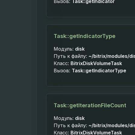
Вызов:
Task::getIndicator
Task::getIndicatorType
Модуль:
disk
Путь к файлу:
~/bitrix/modules/di
Класс:
BitrixDiskVolumeTask
Вызов:
Task::getIndicatorType
Task::getIterationFileCount
Модуль:
disk
Путь к файлу:
~/bitrix/modules/di
Класс:
BitrixDiskVolumeTask