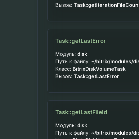
Вызов:
Task::getIterationFileCoun
Task::getLastError
Модуль:
disk
Путь к файлу:
~/bitrix/modules/di
Класс:
BitrixDiskVolumeTask
Вызов:
Task::getLastError
Task::getLastFileId
Модуль:
disk
Путь к файлу:
~/bitrix/modules/di