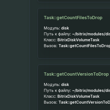
Task::getCountFilesToDrop
Модуль:
disk
Путь к файлу:
~/bitrix/modules/di
Класс:
BitrixDiskVolumeTask
Вызов:
Task::getCountFilesToDro
Task::getCountVersionToDrop
Модуль:
disk
Путь к файлу:
~/bitrix/modules/di
Класс:
BitrixDiskVolumeTask
Вызов:
Task::getCountVersionTo