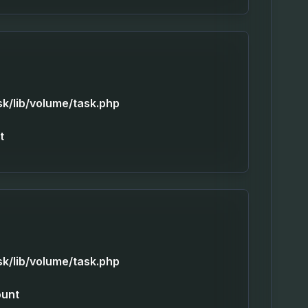
sk/lib/volume/task.php
t
sk/lib/volume/task.php
ount